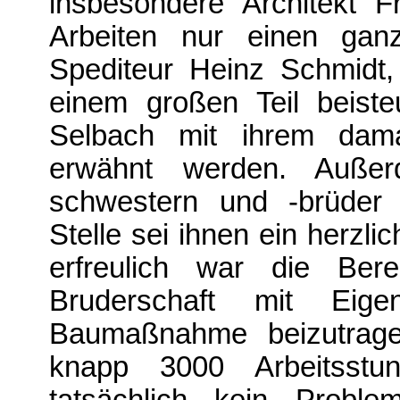
insbesondere Architekt F
Arbeiten nur einen ganz
Spediteur Heinz Schmidt,
einem großen Teil beist
Selbach mit ihrem dama
erwähnt werden. Außer
schwestern und -brüder 
Stelle sei ihnen ein herz
erfreulich war die Berei
Bruderschaft mit Eig
Baumaßnah­me beizutrage
knapp 3000 Arbeitsst
tatsächlich kein Proble