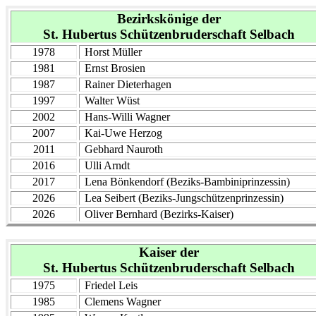
Bezirkskönige der
St. Hubertus Schützenbruderschaft Selbach
1978
Horst Müller
1981
Ernst Brosien
1987
Rainer Dieterhagen
1997
Walter Wüst
2002
Hans-Willi Wagner
2007
Kai-Uwe Herzog
2011
Gebhard Nauroth
2016
Ulli Arndt
2017
Lena Bönkendorf (Beziks-Bambiniprinzessin)
2026
Lea Seibert (Beziks-Jungschützenprinzessin)
2026
Oliver Bernhard (Bezirks-Kaiser)
Kaiser der
St. Hubertus Schützenbruderschaft Selbach
1975
Friedel Leis
1985
Clemens Wagner